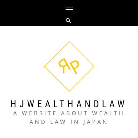
コ
メ
ン
イ
テ
ン
ン
メ
ツ
ニ
へ
ュ
ス
ー
キ
ッ
プ
HJWEALTHANDLAW
A WEBSITE ABOUT WEALTH
AND LAW IN JAPAN