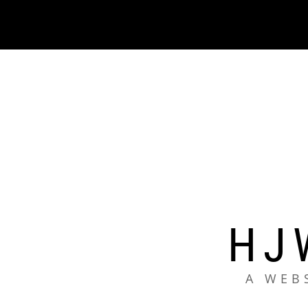
コ
ン
テ
ン
ツ
へ
ス
キ
ッ
プ
HJ
A WEB